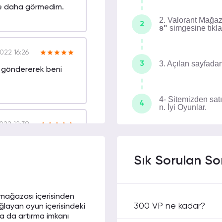
ite daha görmedim.
2. Valorant Mağa
2
s"
simgesine tıkla
022 16:26
3. Açılan sayfad
3
en göndererek beni
4- Sitemizden satı
4
n. İyi Oyunlar.
022 12:39
ile birlikte geride
Sık Sorulan So
t mağazası içerisinden
022 10:50
300 VP ne kadar?
ağlayan oyun içerisindeki
üzel. İlk
a da artırma imkanı