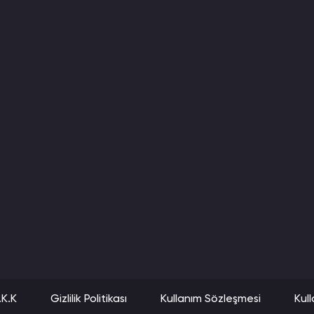
22 00:26
 çeşitte olması bu
022 10:09
enlere teşekkür
22 02:57
eni dinleyin pişman
.K.K
Gizlilik Politikası
Kullanım Sözleşmesi
Kull