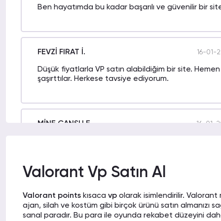
Ben hayatımda bu kadar başarılı ve güvenilir bir s
FEVZİ FIRAT İ.
16-01-2
Düşük fiyatlarla VP satın alabildiğim bir site. Hem
şaşırttılar. Herkese tavsiye ediyorum.
MİNE CANSU E.
16-01-2
Online VP alma konusunda korkularınız varsa bu site 
bırakabilirsiniz.
Valorant Vp Satın Al
NURAN N.
Valorant points
kısaca
vp
olarak isimlendirilir. Valoran
14-01-2
ajan, silah ve kostüm gibi birçok ürünü satın almanızı s
Sitenin destek ve ödeme kısmı, çoğu siteden daha g
sanal paradır. Bu para ile oyunda rekabet düzeyini dah