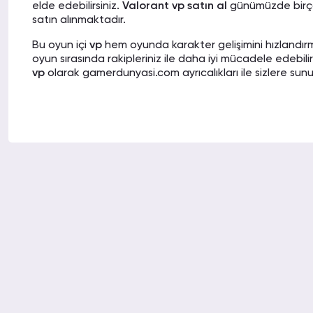
alışverişime rağmen sürekli burayı tercih edeceğim
elde edebilirsiniz.
Valorant vp satın al
günümüzde birç
satın alınmaktadır.
Bu oyun içi
vp
hem oyunda karakter gelişimini hızlandır
oyun sırasında rakipleriniz ile daha iyi mücadele edebilir
NİHAT J.
14-01-2
vp
olarak gamerdunyasi.com ayrıcalıkları ile sizlere sun
İlk alışverişim olmasına rağmen o kadar hızlı gönderi
hep buradan alışveriş yapacağım.
Ucuz Valorant VP Nasıl Alınır?
Valorant vp en uygun
fiyatlarla satın alınmak isteniy
MEHMET A.
12-01-2
profesyonel platformlar tercih edilmelidir. Gamerduny
üzerinden uygun fiyatlı
Valorant Vp
almak mümkün olabil
Hem kampanya hem indirim hem de hızlı gönderim sa
başarının en temel faktörü
vp satın al
maktır. Ancak
vp 
ederim.
bulmak sanıldığından daha da zor olabilir. Çünkü
Valor
ilgi gören bir oyundur.
Valorant
oyunundaki başarınızı daha da üst seviyelere
gamerdunyasi.com
en ucuz valorant vp
alabilme olanak
NAZAN I.
11-01-2
Piyasadaki en uygun ve ulaşılabilir fiyatlı
valorant vp s
Daha bu sabah aldığım VP’ler 15 dakika olmasına
platformda bulabilirsiniz.
aktarılmış. Müthişsiniz gerçekten.