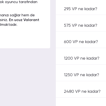
i düşünüyorum.
ok oyuncu tarafından
295 VP ne kadar?
manızı sağlar hem de
siniz.
En ucuz
Valorant
022 03:17
ulmaktadır.
575 VP ne kadar?
m sağlandı ki artık
600 VP ne kadar?
orsa mutlaka bu alanda
022 15:48
asi.com platformu
1200 VP ne kadar?
ir. Oyun içerisindeki
ğlıyorlar. Teşekkür
satışı
nda uygun fiyat
ant
oyunu son derece
1250 VP ne kadar?
 taşımak isterseniz
larını sizlere sunuyor.
022 13:51
2480 VP ne kadar?
atın alma
imkanını
 rağmen hesabıma