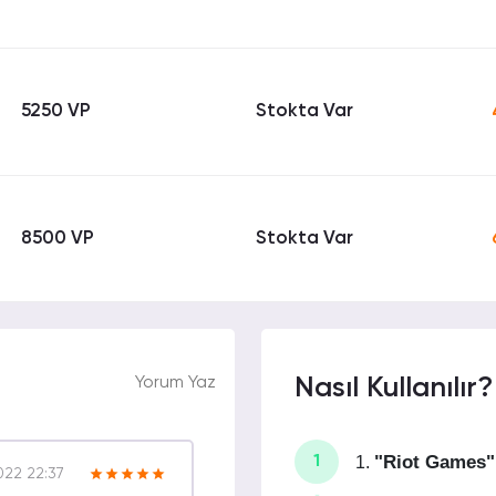
5250 VP
Stokta Var
8500 VP
Stokta Var
Yorum Yaz
Nasıl Kullanılır?
"Riot Games"
1.
1
022 22:37