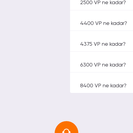
2500 VP ne kadar?
4400 VP ne kadar?
022 11:12
olabiliyor.
ilir seçenekler sunuyor.
 alış yaptım. Diğer
mkün olmayabiliyor.
4375 VP ne kadar?
adar fiyat seçenekleri
uygun fiyat
6300 VP ne kadar?
22 05:34
muştu hemen yardımcı
8400 VP ne kadar?
22 00:08
mak istediğin paketi