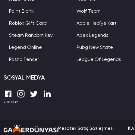
Point Blank
Wolf Team
ÇAĞDAŞ T.
06-01-20
Roblox Gift Card
Apple Hediye Kartı
Diğer sitelere göre daha uygun fiyatlarda ve fazla
sitenin en güzel yanlarından biri.
Steam Random Key
Apex Legends
Legend Online
Pubg New State
Pasha Fencer
League Of Legends
MAHMUT BAKIR O.
04-01-2
İkinci kez VP aldım yine anında gönderdiler. İlgilen
ederim.
SOSYAL MEDYA
cemre
TUĞBA A.
04-01-20
VP alabileceğiniz daha iyi bir site yok arkadaşlar. B
olmazsınız.
Mesafeli Satış Sözleşmesi
K.V