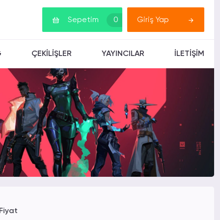
Sepetim
0
Giriş Yap
G
ÇEKİLİŞLER
YAYINCILAR
İLETİŞİM
Fiyat