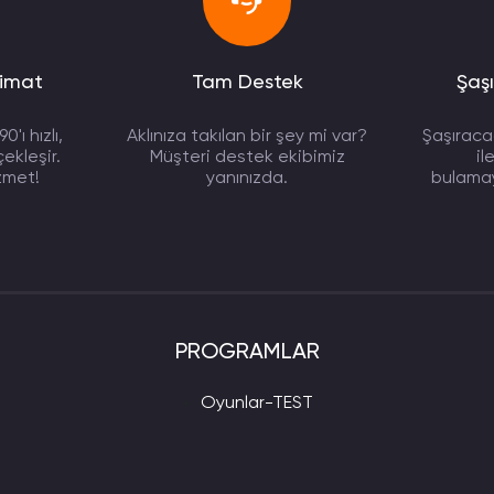
021 14:21
limat
Tam Destek
Şaşı
 uzun zamandır
'ı hızlı,
Aklınıza takılan bir şey mi var?
Şaşıracağ
ekleşir.
Müşteri destek ekibimiz
il
zmet!
yanınızda.
bulamaya
022 19:46
 Şimdiye kadar hiçbir
PROGRAMLAR
022 06:11
Oyunlar-TEST
medikleri için