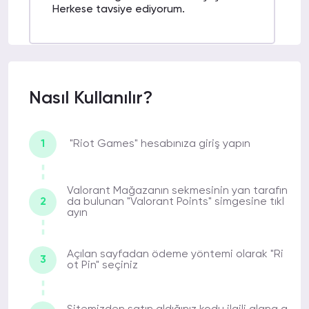
Herkese tavsiye ediyorum.
MİNE CANSU
16-01-2022
E.
12:39
Nasıl Kullanılır?
Online VP alma konusunda korkularınız
varsa bu site ile birlikte geride
bırakabilirsiniz.
1
"Riot Games" hesabınıza giriş yapın
Valorant Mağazanın sekmesinin yan tarafın
NURAN N.
14-01-2022 10:50
2
da bulunan "Valorant Points" simgesine tıkl
ayın
Sitenin destek ve ödeme kısmı, çoğu
siteden daha güzel. İlk alışverişime
rağmen sürekli burayı tercih edeceğimi
Açılan sayfadan ödeme yöntemi olarak "Ri
3
düşünüyorum.
ot Pin" seçiniz