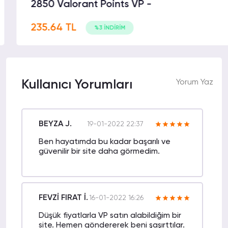
2850 Valorant Points VP -
235.64 TL
%3 İNDİRİM
Kullanıcı Yorumları
Yorum Yaz
BEYZA J.
19-01-2022 22:37
Ben hayatımda bu kadar başarılı ve
güvenilir bir site daha görmedim.
FEVZİ FIRAT İ.
16-01-2022 16:26
Düşük fiyatlarla VP satın alabildiğim bir
site. Hemen göndererek beni şaşırttılar.