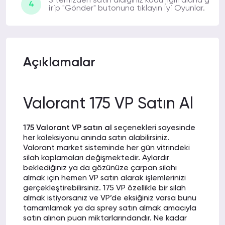
Sitemizden satın aldığınız kodu ilgili alana g
4
irip "Gönder" butonuna tıklayın İyi Oyunlar.
NİHAT J.
14-01-2022 03:17
İlk alışverişim olmasına rağmen o kadar
hızlı gönderim sağlandı ki artık hep
buradan alışveriş yapacağım.
Açıklamalar
MEHMET A.
12-01-2022 15:48
Valorant 175 VP Satın Al
Hem kampanya hem indirim hem de hızlı
gönderim sağlıyorlar. Teşekkür ederim.
175 Valorant VP satın al
seçenekleri sayesinde
her koleksiyonu anında satın alabilirsiniz.
Valorant market sisteminde her gün vitrindeki
silah kaplamaları değişmektedir. Aylardır
NAZAN I.
11-01-2022 13:51
beklediğiniz ya da gözünüze çarpan silahı
almak için hemen VP satın alarak işlemlerinizi
Daha bu sabah aldığım VP’ler 15 dakika
gerçekleştirebilirsiniz. 175 VP özellikle bir silah
olmasına rağmen hesabıma aktarılmış.
almak istiyorsanız ve VP’de eksiğiniz varsa bunu
Müthişsiniz gerçekten.
tamamlamak ya da sprey satın almak amacıyla
satın alınan puan miktarlarındandır. Ne kadar