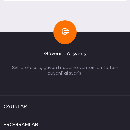
sitesinden en ucuz fiyata Razer Gold satın
almak olacaktır.
Hem kampanya hem indirim hem de hızlı
gönderim sağlıyorlar. Teşekkür ederim.
En Ucuz Razer Gold Satın Al
Nasıl satın alabilirim?
HÜSEYİN ONUR
14-10-2021
RazerGold satın almak çok kolay, tek yapmanız
Ö.
18:19
gereken şey aşağıdaki bağlantıya tıklayarak
bütçenize uygun miktarda Razer
Sürekli alışveriş yaptığım bir site. Aldığım
Güvenilir Alışveriş
Gold satın almanız ve https://gold.razer.com/
Razer kodunu hemen gönderiliyor.
sitesi üzerinden bir hesap oluşturmanız ardından
SSL protokolü, güvenilir ödeme yöntemleri ile tam
Gamer Dünyası tarafından size verilen Razer
güvenli alışveriş.
Gold kodunu site üzerinde ilgili yere girmeniz
gerekemektedir.
CEM YAŞAR
06-09-2021
T.
16:21
RazerGold
satın almanın avantajı nedir?
Razer gold kodu alırken hiçbir sorun
Razer kullanıcılarına hesapta harcama yapılan
yaşamıyorum. Üstelik fiyatlar da gayet
OYUNLAR
Razer Gold başına Razer Silver vererek
uygun.
yararlanabilecekleri fırsatların sayısını
artırır.
PROGRAMLAR