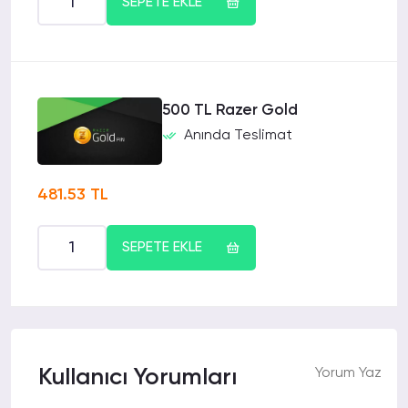
SEPETE EKLE
500 TL Razer Gold
Anında Teslimat
481.53 TL
SEPETE EKLE
Kullanıcı Yorumları
Yorum Yaz