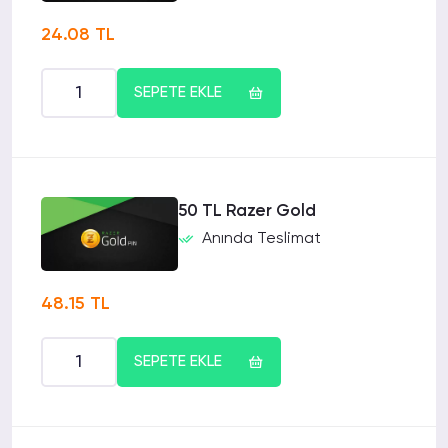
24.08 TL
SEPETE EKLE
50 TL Razer Gold
Anında Teslimat
48.15 TL
SEPETE EKLE