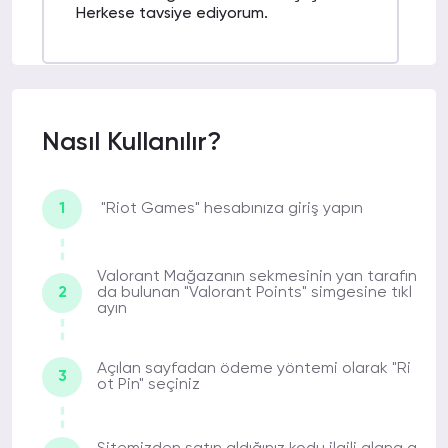
Herkese tavsiye ediyorum.
MİNE CANSU
16-01-2022
E.
12:39
Nasıl Kullanılır?
Online VP alma konusunda korkularınız
varsa bu site ile birlikte geride
bırakabilirsiniz.
1
"Riot Games" hesabınıza giriş yapın
Valorant Mağazanın sekmesinin yan tarafın
NURAN N.
14-01-2022 10:50
2
da bulunan "Valorant Points" simgesine tıkl
ayın
Sitenin destek ve ödeme kısmı, çoğu
siteden daha güzel. İlk alışverişime
rağmen sürekli burayı tercih edeceğimi
Açılan sayfadan ödeme yöntemi olarak "Ri
3
düşünüyorum.
ot Pin" seçiniz