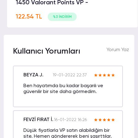
1450 Valorant Points VP -
122.54 TL
%3 İNDİRİM
Kullanıcı Yorumları
Yorum Yaz
BEYZA J.
19-01-2022 22:37
Ben hayatımda bu kadar başarılı ve
güvenilir bir site daha görmedim.
FEVZİ FIRAT İ.
16-01-2022 16:26
Düşük fiyatlarla VP satın alabildiğim bir
site. Hemen göndererek beni şaşırttılar.