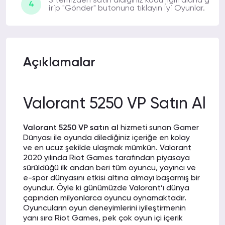
Sitemizden satın aldığınız kodu ilgili alana g
4
irip "Gönder" butonuna tıklayın İyi Oyunlar.
NİHAT J.
14-01-2022 03:17
İlk alışverişim olmasına rağmen o kadar
hızlı gönderim sağlandı ki artık hep
buradan alışveriş yapacağım.
Açıklamalar
MEHMET A.
12-01-2022 15:48
Valorant 5250 VP Satın Al
Hem kampanya hem indirim hem de hızlı
gönderim sağlıyorlar. Teşekkür ederim.
Valorant 5250 VP satın al
hizmeti sunan Gamer
Dünyası ile oyunda dilediğiniz içeriğe en kolay
ve en ucuz şekilde ulaşmak mümkün. Valorant
2020 yılında Riot Games tarafından piyasaya
NAZAN I.
11-01-2022 13:51
sürüldüğü ilk andan beri tüm oyuncu, yayıncı ve
e-spor dünyasını etkisi altına almayı başarmış bir
Daha bu sabah aldığım VP’ler 15 dakika
oyundur. Öyle ki günümüzde Valorant’ı dünya
olmasına rağmen hesabıma aktarılmış.
çapından milyonlarca oyuncu oynamaktadır.
Müthişsiniz gerçekten.
Oyuncuların oyun deneyimlerini iyileştirmenin
yanı sıra Riot Games, pek çok oyun içi içerik