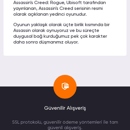
Assassin's Creed: Rogue, Ubisoft tarafından
yayınlanan, Assassin's Creed serisinin resmi
olarak açıklanan yedinci oyunudur.
Oyunun yaklaşık olarak üçte birlik kısmında bir
Assassin olarak oynuyoruz ve bu süreçte
duygusal bağ kurduğumuz pek çok karakter
daha sonra düşmanımız oluyor.
14 saati bulan hikaye modu boyunca Shay'in
aslında o kadar da duygusuz ve soğuk bir katil
olmadığına da pek çok defa şahit oluyoruz.
Her cinayetinin ardında aslında iyi ya da kötü bir
motivasyon var. Hatta Shay'in hikayesi
neredeyse Ezio'nun hikayesi kadar bağlayıcı
özelliklere sahip.
Assassins Creed Rogue Önerilen Sistem
Gereksimleri:
Güvenilir Alışveriş
İşletim Sistemi: Windows 7 SP1 or Windows 8/8.1
(64bit)
İşlemci: Intel Core i5 2400s @ 2.5 GHz ya da
SSL protokolü, güvenilir ödeme yöntemleri ile tam
daha iyisi / AMD FX-6100 @ 3.3 GHz ya da daha
güvenli alışveriş.