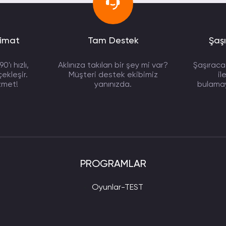
limat
Tam Destek
Şaşı
'ı hızlı,
Aklınıza takılan bir şey mi var?
Şaşıracağ
ekleşir.
Müşteri destek ekibimiz
il
zmet!
yanınızda.
bulamaya
PROGRAMLAR
Oyunlar-TEST