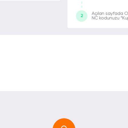
Açılan sayfada O
2
NC kodunuzu “Kup