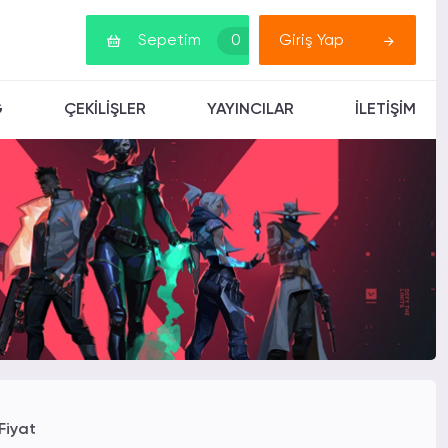
Sepetim
0
Giriş Yap
G
ÇEKİLİŞLER
YAYINCILAR
İLETİŞİM
Fiyat