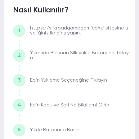
ÖZNUR Ü.
16-02-2022 02:34
Nasıl Kullanılır?
Silk fiyatları çoğu siteye göre oldukça
uygun. Aynı zamanda kısa sürede kodun
gönderilmesini sağlıyorlar.
https://silkroadgamegamicom/ sitesine ü
1
yeliğiniz ile giriş yapın.
Yukarıda Bulunan Silk yükle Butonuna Tıklayı
HAKAN T.
2
14-02-2022 16:55
n
Birçok kez sipariş verdim yalnızca birinde
internet kaynaklı sorun oluşmuştu onu
da hemen çözdüler. Destek veren
3
Epin Yükleme Seçeneğine Tıklayın
ilgililere teşekkür ederim.
4
Epin Kodu ve Seri No Bilgilerni Girin
RÜŞTÜ S.
09-02-2022 05:53
Ben hayatımda bu kadar başarılı ve
güvenilir bir site daha görmedim.
5
Yükle Butonuna Basın