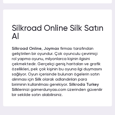
HÜSEYİN CAHİT
07-02-2022
O.
19:16
Silkroad Online Silk Satın
İlk başta çekindim ama iyi ki satın
almışım. Bekletmeden anında Silk
Al
gönderdiler.
Silkroad Online
,
Joymax
firması tarafından
geliştirilen bir oyundur. Çok oyunculu çevrimiçi
rol yapma oyunu, milyonlarca kişinin ilgisini
MUSTAFA
07-02-2022
çekmektedir. Gerçekçi geniş haritaları ve grafik
C.
09:32
özellikleri, pek çok kişinin bu oyuna ilgi duymasını
Destek ekibinin sorun çözmede hızlı
sağlıyor. Oyun içerisinde bulunan ögelerin satın
olması dikkatimi çekti. Artık bu site
alınması için
Silk
olarak adlandırılan para
üzerinden alışveriş yapıyorum.
biriminin kullanılması gerekiyor.
Silkroda Turkey
Silk
lerinizi gamerdunyası.com üzerinden güvenilir
bir şekilde satın alabilirsiniz.
Silkroad Online
TUBA I.
06-02-2022 12:22