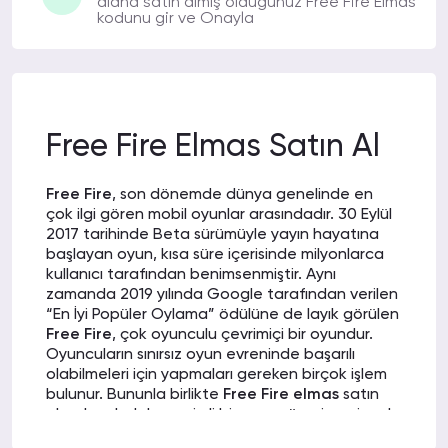
alana satın almış olduğunuz Free Fire Elmas
zamandır kullanıyorum.
kodunu gir ve Onayla
ARMAN C.
03-02-2022 10:19
Hayatınızda görebileceğiniz en başarılı
Free Fire Elmas Satın Al
adreslerden biri de bu site bence.
Free Fire
, son dönemde dünya genelinde en
çok ilgi gören mobil oyunlar arasındadır. 30 Eylül
2017 tarihinde Beta sürümüyle yayın hayatına
MEHMET V.
02-02-2022 20:59
başlayan oyun, kısa süre içerisinde milyonlarca
kullanıcı tarafından benimsenmiştir. Aynı
İlk alışverişim olmasına rağmen her
zamanda 2019 yılında Google tarafından verilen
şeyden memnun kaldım. Ödeme
“En İyi Popüler Oylama” ödülüne de layık görülen
yöntemleri çeşitli ve güvenilir.
Free Fire
, çok oyunculu çevrimiçi bir oyundur.
Oyuncuların sınırsız oyun evreninde başarılı
olabilmeleri için yapmaları gereken birçok işlem
bulunur. Bununla birlikte
Free Fire elmas
satın
SELMA N.
02-02-2022 08:44
alarak çok daha verimli bir oyun süreci geçirmek
mümkündür.
Son birkaç aydır sürekli alışveriş