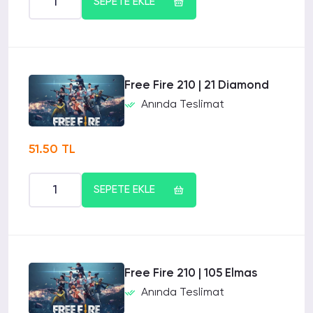
SEPETE EKLE
Free Fire 210 | 21 Diamond
Anında Teslimat
51.50 TL
SEPETE EKLE
Free Fire 210 | 105 Elmas
Anında Teslimat