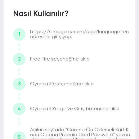
Nasıl Kullanılır?
İLYAS Ç.
06-02-2022 07:16
Destek ekibi ilgili olan nadir sitelerden.
https://shopgamecom/app?language=en
1
Bu ekip sayesinde en ufak sorunlar bile
adresine giriş yap.
kısa zamanda çözülüyor.
2
Free Fire seçeneğine tıkla
UFUK N.
06-02-2022 00:34
Tüm desteğiniz ve ilginiz için teşekkür
3
Oyuncu ID seçeneğine tıkla
ederim. Buradan alışveriş yapmaya
devam edeceğim.
4
Oyuncu ID'ni gir ve Giriş butonuna tıkla
ELİF J.
05-02-2022 01:23
Açılan sayfada "Garena Ön Ödemeli Kart K
Elmas alımında gönül rahatlığıyla alışveriş
odu Garena Prepaid Card Password" yazan
yapabileceğiniz bir site. Ben uzun
5