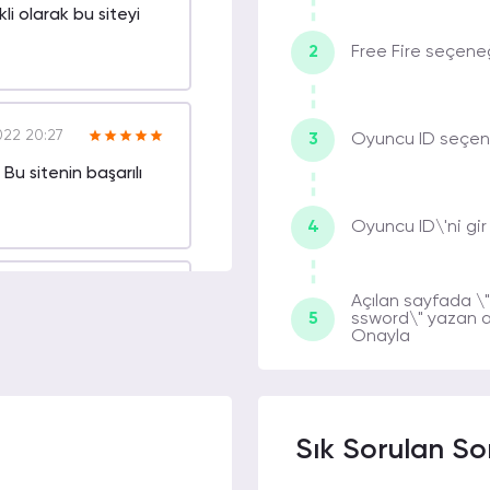
i olarak bu siteyi
2
Free Fire seçeneğ
22 20:27
3
Oyuncu ID seçene
Bu sitenin başarılı
4
Oyuncu ID\'ni gir
022 07:16
Açılan sayfada 
5
ssword\" yazan a
yesinde en ufak
Onayla
Sık Sorulan So
22 00:34