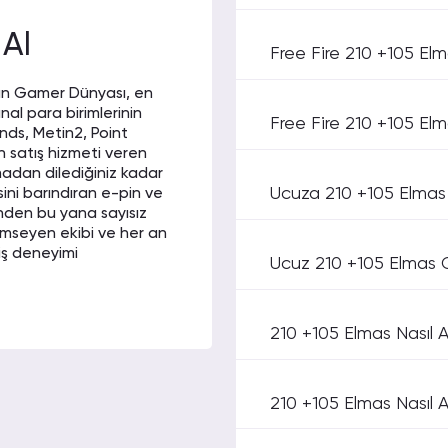
dan alışveriş
 Al
Free Fire 210 +105 El
an Gamer Dünyası, en
22 01:23
nal para birimlerinin
Free Fire 210 +105 Elma
nds, Metin2, Point
eğiniz bir site. Ben
n satış hizmeti veren
adan dilediğiniz kadar
Ucuza 210 +105 Elmas N
sini barındıran e-pin ve
nden bu yana sayısız
emseyen ekibi ve her an
riş deneyimi
022 10:19
Ucuz 210 +105 Elmas G
biri de bu site
210 +105 Elmas Nasıl Al
 alma nedir, Free Fire
ilmektedir. Free Fire için
nun için Gamer
22 20:59
210 +105 Elmas Nasıl Al
. Hesabınıza giriş
ategoriden Free Fire
n kaldım. Ödeme
r elmas paketi satın