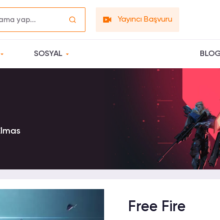
Yayıncı Başvuru
SOSYAL
BLO
 Elmas
Free Fire