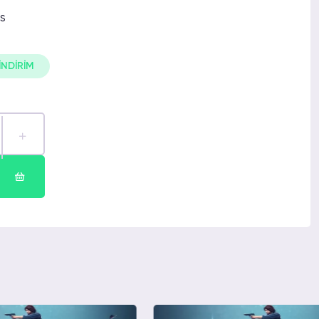
as
İNDİRİM