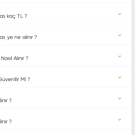
mas kaç TL ?
s ye ne alınır ?
asıl Alınır ?
üvenilir Mi ?
ınır ?
ınır ?