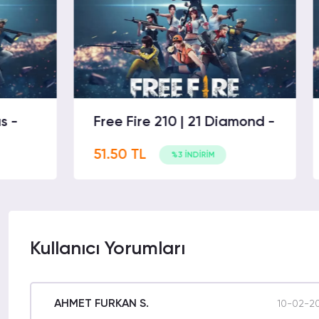
Free Fire 210 | 21 Diamond -
Free Fi
51.50 TL
126.58 
%3 İNDİRİM
Kullanıcı Yorumları
AHMET FURKAN S.
10-02-20