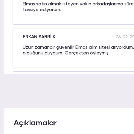
Elmas satın almak isteyen yakın arkadaşlarıma sürekl
tavsiye ediyorum.
ERKAN SABRİ K.
06-02-20
Uzun zamandır güvenilir Elmas alım sitesi arıyordum. 
olduğunu duydum. Gerçekten öyleymiş.
İLYAS Ç.
06-02-2
Destek ekibi ilgili olan nadir sitelerden. Bu ekip sa
sorunlar bile kısa zamanda çözülüyor.
Açıklamalar
UFUK N.
06-02-20