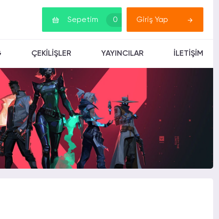
Sepetim
0
Giriş Yap
G
ÇEKİLİŞLER
YAYINCILAR
İLETİŞİM