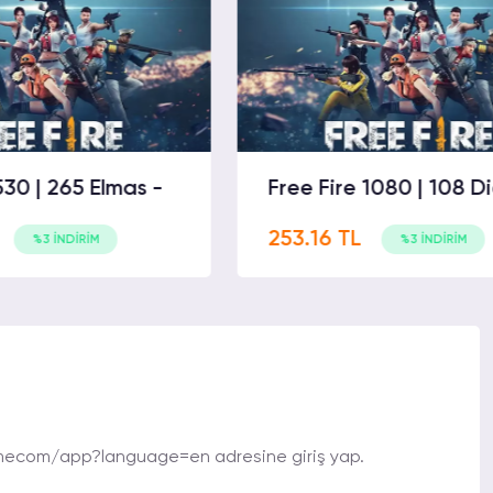
Elmas -
Free Fire 1080 | 108 Diamond -
253.16 TL
%3 İNDİRİM
ecom/app?language=en adresine giriş yap.