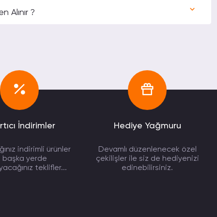
 Alınır ?
rtıcı İndirimler
Hediye Yağmuru
ınız indirimli ürünler
Devamlı düzenlenecek özel
e başka yerde
çekilişler ile siz de hediyenizi
cağınız teklifler...
edinebilirsiniz.