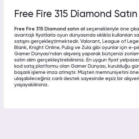
Tüm desteğiniz ve ilginiz için teşekkür ederim. Bura
yapmaya devam edeceğim.
Free Fire 315 Diamond Satın
Free Fire 315 Diamond satın al
seçenekleriyle öne çık
ELİF J.
05-02-20
avantajlı fiyatlarla oyun dünyasında sıklıkla kullanılan sa
satışını gerçekleştirmektedir. Valorant, League of Lege
Elmas alımında gönül rahatlığıyla alışveriş yapabilec
Blank, Knight Online, Pubg ve Zula gibi oyunlar için e-pi
uzun zamandır kullanıyorum.
Gamer Dünyası’ndan alışveriş yaparak bütçenizi zorlam
satın alım gerçekleştirebilirsiniz. En uygun fiyat yelpaze
kod satış platformu olan Gamer Dünyası, kurulduğu gü
başarılı işleme imza atmıştır. Müşteri memnuniyetini ön
ulaşabileceğiniz canlı destek sayesinde eşsiz bir alışve
ARMAN C.
03-02-2
yaşayabilirsiniz.
Hayatınızda görebileceğiniz en başarılı adreslerden 
bence.
Free Fire 315 Diamond nasıl satın alınır
, diamond satın
nedir gibi sorular, oyuncular tarafından sıklıkla dile getir
elmas satın almak Gamer Dünyası’nda çok kolaydır. Bu
MEHMET V.
02-02-20
Dünyası’na üye olmanız ya da hesabınızın olması gerekir
yaptıktan sonra e-pin satış seçeneklerinin yer aldığı k
İlk alışverişim olmasına rağmen her şeyden memnu
oyununu seçip önünüze açılan ekranda dilediğiniz kada