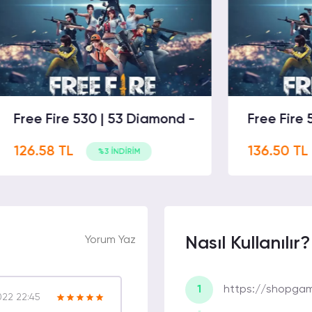
re 530 | 53 Diamond -
Free Fire 530 | 265 
TL
136.50 TL
%3 İNDİRİM
%3 İNDİRİM
Yorum Yaz
Nasıl Kullanılır?
1
https://shopgam
22 22:45