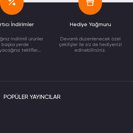
 yapacağı satın alım ile bu heyecan dolu maceraya
mak
mümkündür. Bununla birlikte kodun satın alınacağı
de ayarlanmış olabilir.
rtıcı İndirimler
Hediye Yağmuru
ı’na gelin. Sınırsız oyun oynamanın tadını doyasıya
atın alınan
en ucuz random key
lerden dahi kullanıcıları
ınız indirimli ürünler
Devamlı düzenlenecek özel
e başka yerde
çekilişler ile siz de hediyenizi
 fiyatı
nerede diye soranların adresi
cağınız teklifler...
edinebilirsiniz.
un fiyatlarına gelen zamlar ile birlikte
Steam
başta
satın almak
son derece avantajlı bir yöntem olarak
n oyunlar için geçerlidir ve diğer sitelerde
POPÜLER YAYINCILAR
 Farklı tip ödeme yöntemlerinin kabul edilmesi,
r kolaylıkla hangi hesaplarında para varsa onu
ştirilerek kullanıcıya garanti sunulur.