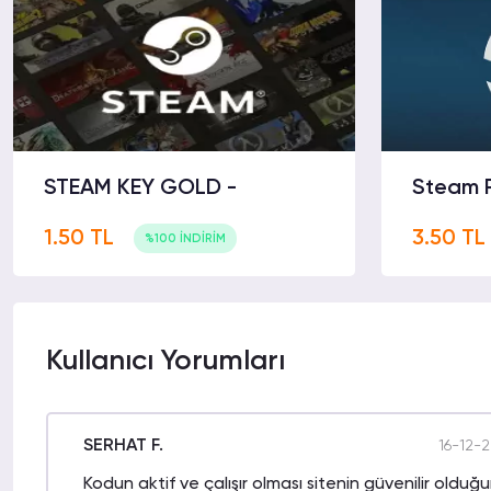
STEAM KEY GOLD -
Steam 
1.50 TL
3.50 TL
%100 İNDİRİM
Kullanıcı Yorumları
SERHAT F.
16-12-2
Kodun aktif ve çalışır olması sitenin güvenilir olduğ