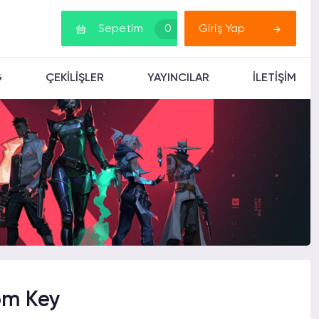
Sepetim
0
Giriş Yap
G
ÇEKİLİŞLER
YAYINCILAR
İLETİŞİM
m Key