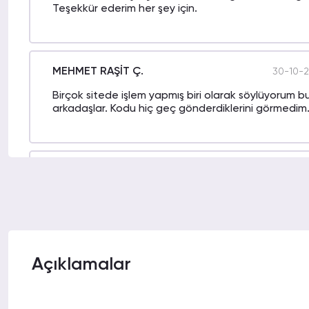
Teşekkür ederim her şey için.
MEHMET RAŞİT Ç.
30-10-2
Birçok sitede işlem yapmış biri olarak söylüyorum bu
arkadaşlar. Kodu hiç geç gönderdiklerini görmedim
HALİM I.
27-10-2
Aldığınız steam random key miktarı ne kadar olursa
içerisinde kodu teslim alıyorsunuz. Vallahi mükemme
Açıklamalar
MUSTAFA ASIM H.
24-10-2
Aradığım çoğu kriteri bu sitede buldum. Her konud