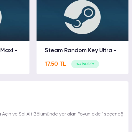
Maxi -
Steam Random Key Ultra -
17.50 TL
%3 İNDİRİM
 Açın ve Sol Alt Bölümünde yer alan ‘’oyun ekle’’ seçeneğ