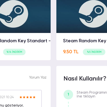
Random Key Standart -
Steam Random Key 
9.50 TL
%14 İNDİRİM
%5 İNDİRİM
Yorum Yaz
Nasıl Kullanılır?
Steam Programını
1
ine tıklayın
021 10:24
unu gösteriyor.