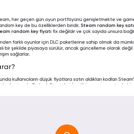
eam, her geçen gün oyun portföyünü genişletmekte ve gamerlara
andom key de bu özelliklerden biridir.
Steam random key satı
21 00:20
eam random key fiyatı
fix değildir ve çok sayıda unsura bağlı
ız varsa bu site ile
inden farklı oyunlar için DLC paketlerine sahip olmak da mümkün
ı bir şekilde piyasaya sürülür, ancak güncelleme olarak değil de
rişim sağlarlar.
arar?
21 03:28
unda kullanıcıların düşük fiyatlara satın aldıkları kodları Stea
 olsun çok
ir kod satın alır. Bu kod, Steam’e işlendikten sonra rastgele 
işebilmektedir. Oyuncular da bu sayede pahalı bir oyunu çok da
Kullanıcılar, kendi bütçelerine göre diledikleri tutar karşılığın
d
’’ anlamına gelir. Kod karşılığında gelecek oyunun rastgele
y kullanarak 100 Liralık oyuna sahip olmak mümkündür.
021 19:49
ntı yok. Teşekkür
Ucuz