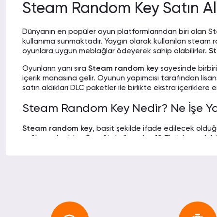
başarılılar.
Steam Random Key Satın Al
Dünyanın en popüler oyun platformlarından biri olan St
kullanıma sunmaktadır. Yaygın olarak kullanılan steam r
İRFAN U.
23-10-20
oyunlara uygun meblağlar ödeyerek sahip olabilirler.
St
Online steam random key alma konusunda korkuların
Oyunların yanı sıra
Steam random key
sayesinde birbir
birlikte geride bırakabilirsiniz.
içerik manasına gelir. Oyunun yapımcısı tarafından lisansl
satın aldıkları DLC paketler ile birlikte ekstra içeriklere e
Steam Random Key Nedir? Ne İşe Y
BUĞRA I.
08-10-20
Steam random key
, basit şekilde ifade edilecek olduğ
Hem ucuz hem de hızlı destek sağlıyorlar. Daha ne
sağlayan koddur. Örneğin kullanıcılar, 10 TL ödeyerek b
teşekkürler.
oyun 30 Liralık da olabilir 100 Liralık da, bu durum değ
Steam random key fiyatları
değişiklik göstermektedir. 
yararlanabilirler. Random key, İngilizcede ‘’
rastgele ko
HİKMET EKİN H.
istinaden bu isim verilmiştir. 5 Liralık Steam random ke
25-09-2
Aldığım random key kodu çalışır durumda hiçbir sıkı
Steam Random Key Satın Alma En 
ederim.