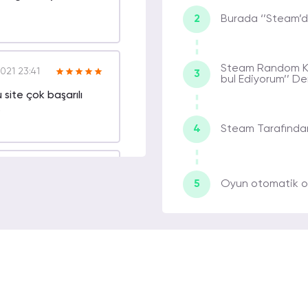
2
Burada ‘’Steam’de
Steam Random Key
021 23:41
3
bul Ediyorum’’ Den
 site çok başarılı
.
4
Steam Tarafından
021 04:53
5
Oyun otomatik ol
 olsun aynı gün
l.
021 21:14
a inanılmaz