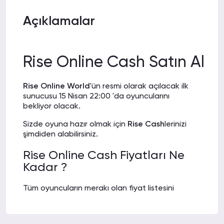
Aldığınız Cash miktarı ne kadar olursa
Açıklamalar
olsun aynı gün içerisinde kodu teslim
alıyorsunuz. Vallahi mükemmel.
Rise Online Cash Satın Al
UMUT CAN
17-04-2022
Rise Online World
'ün resmi olarak açılacak ilk
J.
23:46
sunucusu 15 Nisan 22:00 'da oyuncularını
bekliyor olacak.
Satın almada sorun yaşamıştım ama
ekipleri o kadar başarılı ki kısa sürede
Sizde oyuna hazır olmak için
Rise Cash
lerinizi
sorunu çözüp yardımcı oldular.
şimdiden alabilirsiniz.
Rise Online Cash Fiyatları Ne
Kadar ?
ERDEM CAN
17-04-2022
K.
23:45
Tüm oyuncuların merakı olan fiyat listesini
Düşük fiyatlarla Cash satın alabildiğim
sizlerle paylaşıyoruz.
2022 Rise Online Cash
bir site. Hemen göndererek beni
Fiyatları ne kadar ?
Sorusunun yanıtı aşağıda
şaşırttılar. Herkese tavsiye ediyorum.
ki listededir.