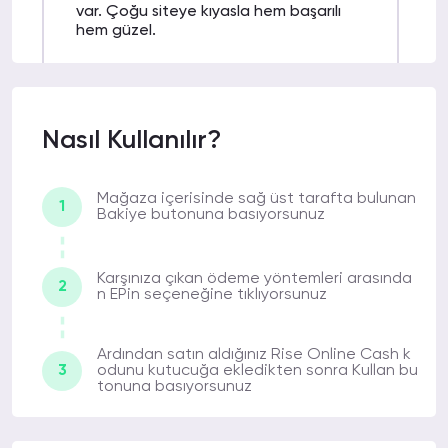
var. Çoğu siteye kıyasla hem başarılı
hem güzel.
ABDULLAH ARİF
18-04-2022
Nasıl Kullanılır?
Ç.
04:53
Cash alırken hiçbir sorun yaşamıyorum.
Üstelik fiyatlar da gayet uygun.
Mağaza içerisinde sağ üst tarafta bulunan
1
Bakiye butonuna basıyorsunuz
Karşınıza çıkan ödeme yöntemleri arasında
GÖKSEL Y.
18-04-2022 00:53
2
n EPin seçeneğine tıklıyorsunuz
Aldığım Cash dakikalar içerisinde geldi.
Bu kadar hızlı olması beni şaşırttı
Ardından satın aldığınız Rise Online Cash k
teşekkür ederim.
3
odunu kutucuğa ekledikten sonra Kullan bu
tonuna basıyorsunuz
ÖZLEM Ş.
17-04-2022 23:57