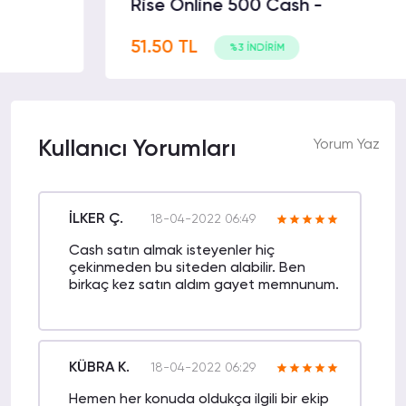
Rise Online 500 Cash -
51.50 TL
%3 İNDİRİM
Kullanıcı Yorumları
Yorum Yaz
İLKER Ç.
18-04-2022 06:49
Cash satın almak isteyenler hiç
çekinmeden bu siteden alabilir. Ben
birkaç kez satın aldım gayet memnunum.
KÜBRA K.
18-04-2022 06:29
Hemen her konuda oldukça ilgili bir ekip