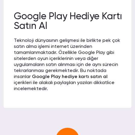
Google Play Hediye Kartı
Satın Al
Teknoloji dünyasının gelişmesi ile birlikte pek çok
satın alma işlemi internet üzerinden
tamamlanmaktadır. Özellikle Google Play gibi
sitelerden oyun içeriklerinin veya diğer
uygulamaların satın alınması için de aynı sürecin
tekrarlanması gerekmektedir. Bu noktada
insanlar
Google Play hediye kartı satın al
içerikleri ile alakalı paylaşılan yazıları dikkatlice
incelemektedir.
Bahsi geçen bu kart,
Google Play
sistemi
üzerinden yapacağınız
satın alma
işlemleri
adına kullanılmaktadır. Örneğin
satın almak
istediğiniz içeriği kredi kartı veya faturanız ile
ödemek istemiyorsanız bu karttan yararlanarak
istediğiniz içeriği kolaylıkla satın alabilirsiniz.