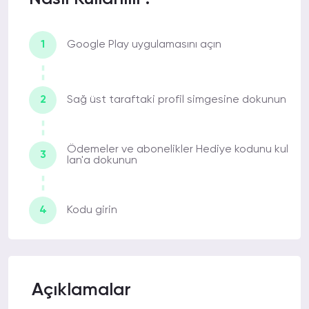
1
Google Play uygulamasını açın
2
Sağ üst taraftaki profil simgesine dokunun
Ödemeler ve abonelikler Hediye kodunu kul
3
lan'a dokunun
4
Kodu girin
Açıklamalar